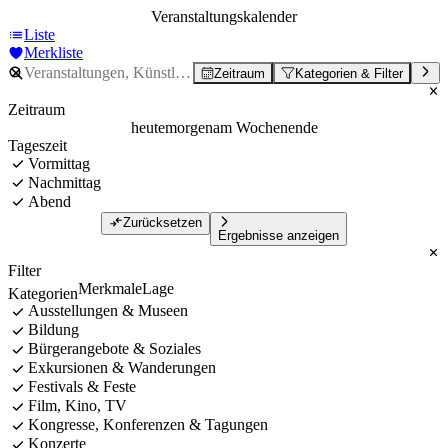
Veranstaltungskalender
Liste
Merkliste
Zeitraum
Kategorien & Filter
Zeitraum
heute
morgen
am Wochenende
Tageszeit
Vormittag
Nachmittag
Abend
Zurücksetzen
Ergebnisse anzeigen
Filter
Merkmale
Lage
Kategorien
Ausstellungen & Museen
Bildung
Bürgerangebote & Soziales
Exkursionen & Wanderungen
Festivals & Feste
Film, Kino, TV
Kongresse, Konferenzen & Tagungen
Konzerte