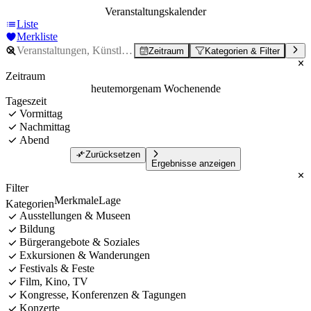
Veranstaltungskalender
Liste
Merkliste
Zeitraum
Kategorien & Filter
Zeitraum
heute
morgen
am Wochenende
Tageszeit
Vormittag
Nachmittag
Abend
Zurücksetzen
Ergebnisse anzeigen
Filter
Merkmale
Lage
Kategorien
Ausstellungen & Museen
Bildung
Bürgerangebote & Soziales
Exkursionen & Wanderungen
Festivals & Feste
Film, Kino, TV
Kongresse, Konferenzen & Tagungen
Konzerte