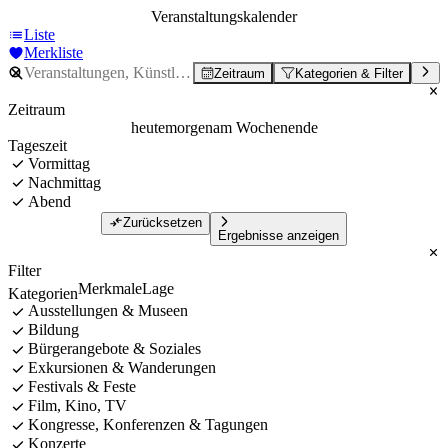
Veranstaltungskalender
Liste
Merkliste
Zeitraum
Kategorien & Filter
Zeitraum
heute
morgen
am Wochenende
Tageszeit
Vormittag
Nachmittag
Abend
Zurücksetzen
Ergebnisse anzeigen
Filter
Merkmale
Lage
Kategorien
Ausstellungen & Museen
Bildung
Bürgerangebote & Soziales
Exkursionen & Wanderungen
Festivals & Feste
Film, Kino, TV
Kongresse, Konferenzen & Tagungen
Konzerte