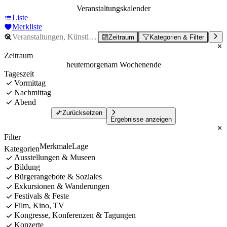
Veranstaltungskalender
Liste
Merkliste
Zeitraum
Kategorien & Filter
Zeitraum
heute
morgen
am Wochenende
Tageszeit
Vormittag
Nachmittag
Abend
Zurücksetzen
Ergebnisse anzeigen
Filter
Merkmale
Lage
Kategorien
Ausstellungen & Museen
Bildung
Bürgerangebote & Soziales
Exkursionen & Wanderungen
Festivals & Feste
Film, Kino, TV
Kongresse, Konferenzen & Tagungen
Konzerte