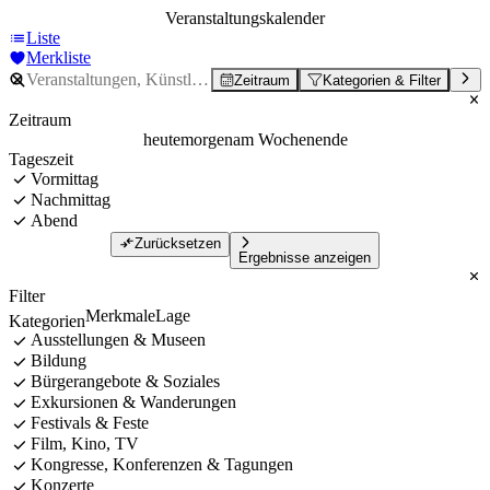
Veranstaltungskalender
Liste
Merkliste
Zeitraum
Kategorien & Filter
Zeitraum
heute
morgen
am Wochenende
Tageszeit
Vormittag
Nachmittag
Abend
Zurücksetzen
Ergebnisse anzeigen
Filter
Merkmale
Lage
Kategorien
Ausstellungen & Museen
Bildung
Bürgerangebote & Soziales
Exkursionen & Wanderungen
Festivals & Feste
Film, Kino, TV
Kongresse, Konferenzen & Tagungen
Konzerte