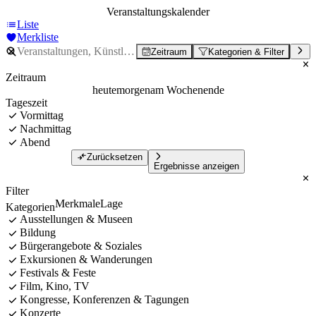
Veranstaltungskalender
Liste
Merkliste
Zeitraum
Kategorien & Filter
Zeitraum
heute
morgen
am Wochenende
Tageszeit
Vormittag
Nachmittag
Abend
Zurücksetzen
Ergebnisse anzeigen
Filter
Merkmale
Lage
Kategorien
Ausstellungen & Museen
Bildung
Bürgerangebote & Soziales
Exkursionen & Wanderungen
Festivals & Feste
Film, Kino, TV
Kongresse, Konferenzen & Tagungen
Konzerte