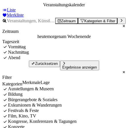
Veranstaltungskalender
Liste
Merkliste
Zeitraum
Kategorien & Filter
Zeitraum
heute
morgen
am Wochenende
Tageszeit
Vormittag
Nachmittag
Abend
Zurücksetzen
Ergebnisse anzeigen
Filter
Merkmale
Lage
Kategorien
Ausstellungen & Museen
Bildung
Bürgerangebote & Soziales
Exkursionen & Wanderungen
Festivals & Feste
Film, Kino, TV
Kongresse, Konferenzen & Tagungen
Konzerte