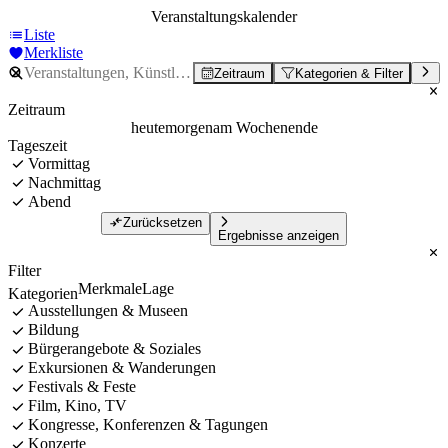
Veranstaltungskalender
Liste
Merkliste
Zeitraum
Kategorien & Filter
Zeitraum
heute
morgen
am Wochenende
Tageszeit
Vormittag
Nachmittag
Abend
Zurücksetzen
Ergebnisse anzeigen
Filter
Merkmale
Lage
Kategorien
Ausstellungen & Museen
Bildung
Bürgerangebote & Soziales
Exkursionen & Wanderungen
Festivals & Feste
Film, Kino, TV
Kongresse, Konferenzen & Tagungen
Konzerte