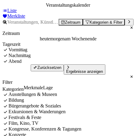
Veranstaltungskalender
Liste
Merkliste
Zeitraum
Kategorien & Filter
Zeitraum
heute
morgen
am Wochenende
Tageszeit
Vormittag
Nachmittag
Abend
Zurücksetzen
Ergebnisse anzeigen
Filter
Merkmale
Lage
Kategorien
Ausstellungen & Museen
Bildung
Bürgerangebote & Soziales
Exkursionen & Wanderungen
Festivals & Feste
Film, Kino, TV
Kongresse, Konferenzen & Tagungen
Konzerte