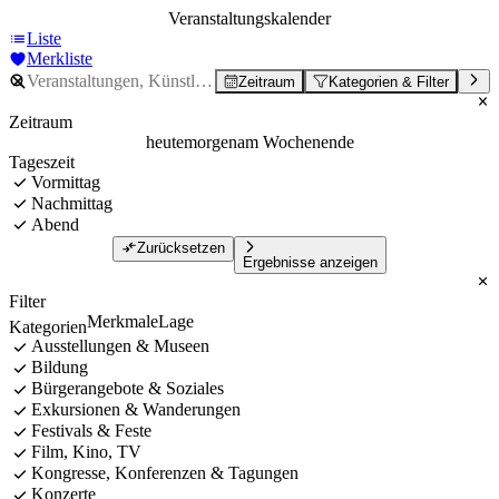
Veranstaltungskalender
Liste
Merkliste
Zeitraum
Kategorien & Filter
Zeitraum
heute
morgen
am Wochenende
Tageszeit
Vormittag
Nachmittag
Abend
Zurücksetzen
Ergebnisse anzeigen
Filter
Merkmale
Lage
Kategorien
Ausstellungen & Museen
Bildung
Bürgerangebote & Soziales
Exkursionen & Wanderungen
Festivals & Feste
Film, Kino, TV
Kongresse, Konferenzen & Tagungen
Konzerte