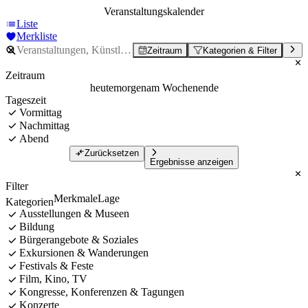
Veranstaltungskalender
Liste
Merkliste
Zeitraum
Kategorien & Filter
Zeitraum
heute
morgen
am Wochenende
Tageszeit
Vormittag
Nachmittag
Abend
Zurücksetzen
Ergebnisse anzeigen
Filter
Merkmale
Lage
Kategorien
Ausstellungen & Museen
Bildung
Bürgerangebote & Soziales
Exkursionen & Wanderungen
Festivals & Feste
Film, Kino, TV
Kongresse, Konferenzen & Tagungen
Konzerte