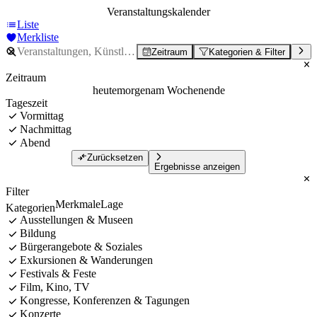
Veranstaltungskalender
Liste
Merkliste
Zeitraum
Kategorien & Filter
Zeitraum
heute
morgen
am Wochenende
Tageszeit
Vormittag
Nachmittag
Abend
Zurücksetzen
Ergebnisse anzeigen
Filter
Merkmale
Lage
Kategorien
Ausstellungen & Museen
Bildung
Bürgerangebote & Soziales
Exkursionen & Wanderungen
Festivals & Feste
Film, Kino, TV
Kongresse, Konferenzen & Tagungen
Konzerte