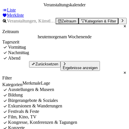
Veranstaltungskalender
Liste
Merkliste
Zeitraum
Kategorien & Filter
Zeitraum
heute
morgen
am Wochenende
Tageszeit
Vormittag
Nachmittag
Abend
Zurücksetzen
Ergebnisse anzeigen
Filter
Merkmale
Lage
Kategorien
Ausstellungen & Museen
Bildung
Bürgerangebote & Soziales
Exkursionen & Wanderungen
Festivals & Feste
Film, Kino, TV
Kongresse, Konferenzen & Tagungen
Konzerte