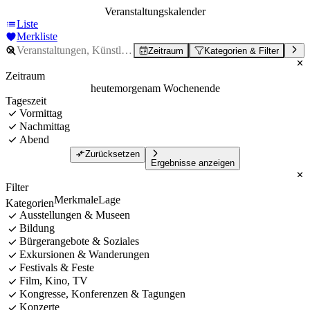
Veranstaltungskalender
Liste
Merkliste
Zeitraum
Kategorien & Filter
Zeitraum
heute
morgen
am Wochenende
Tageszeit
Vormittag
Nachmittag
Abend
Zurücksetzen
Ergebnisse anzeigen
Filter
Merkmale
Lage
Kategorien
Ausstellungen & Museen
Bildung
Bürgerangebote & Soziales
Exkursionen & Wanderungen
Festivals & Feste
Film, Kino, TV
Kongresse, Konferenzen & Tagungen
Konzerte