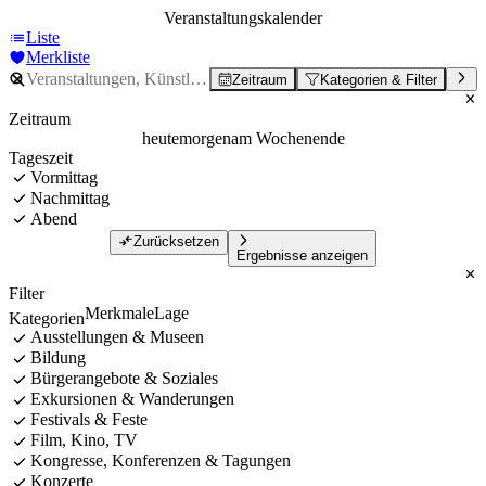
Veranstaltungskalender
Liste
Merkliste
Zeitraum
Kategorien & Filter
Zeitraum
heute
morgen
am Wochenende
Tageszeit
Vormittag
Nachmittag
Abend
Zurücksetzen
Ergebnisse anzeigen
Filter
Merkmale
Lage
Kategorien
Ausstellungen & Museen
Bildung
Bürgerangebote & Soziales
Exkursionen & Wanderungen
Festivals & Feste
Film, Kino, TV
Kongresse, Konferenzen & Tagungen
Konzerte