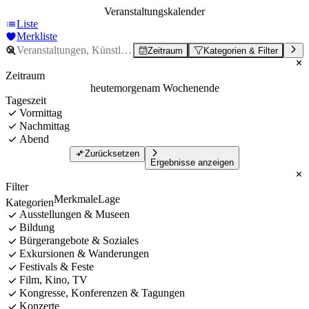
Veranstaltungskalender
Liste
Merkliste
Zeitraum
Kategorien & Filter
Zeitraum
heute
morgen
am Wochenende
Tageszeit
Vormittag
Nachmittag
Abend
Zurücksetzen
Ergebnisse anzeigen
Filter
Merkmale
Lage
Kategorien
Ausstellungen & Museen
Bildung
Bürgerangebote & Soziales
Exkursionen & Wanderungen
Festivals & Feste
Film, Kino, TV
Kongresse, Konferenzen & Tagungen
Konzerte