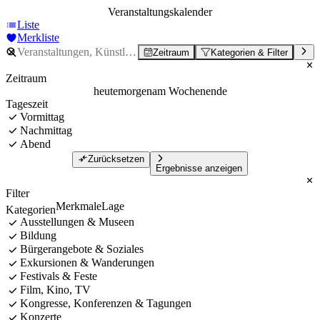
Veranstaltungskalender
Liste
Merkliste
Zeitraum
Kategorien & Filter
Zeitraum
heute
morgen
am Wochenende
Tageszeit
Vormittag
Nachmittag
Abend
Zurücksetzen
Ergebnisse anzeigen
Filter
Merkmale
Lage
Kategorien
Ausstellungen & Museen
Bildung
Bürgerangebote & Soziales
Exkursionen & Wanderungen
Festivals & Feste
Film, Kino, TV
Kongresse, Konferenzen & Tagungen
Konzerte