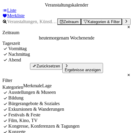
Veranstaltungskalender
Liste
Merkliste
Zeitraum
Kategorien & Filter
Zeitraum
heute
morgen
am Wochenende
Tageszeit
Vormittag
Nachmittag
Abend
Zurücksetzen
Ergebnisse anzeigen
Filter
Merkmale
Lage
Kategorien
Ausstellungen & Museen
Bildung
Bürgerangebote & Soziales
Exkursionen & Wanderungen
Festivals & Feste
Film, Kino, TV
Kongresse, Konferenzen & Tagungen
Konzerte