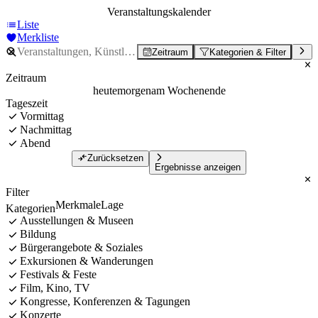
Veranstaltungskalender
Liste
Merkliste
Zeitraum
Kategorien & Filter
Zeitraum
heute
morgen
am Wochenende
Tageszeit
Vormittag
Nachmittag
Abend
Zurücksetzen
Ergebnisse anzeigen
Filter
Merkmale
Lage
Kategorien
Ausstellungen & Museen
Bildung
Bürgerangebote & Soziales
Exkursionen & Wanderungen
Festivals & Feste
Film, Kino, TV
Kongresse, Konferenzen & Tagungen
Konzerte