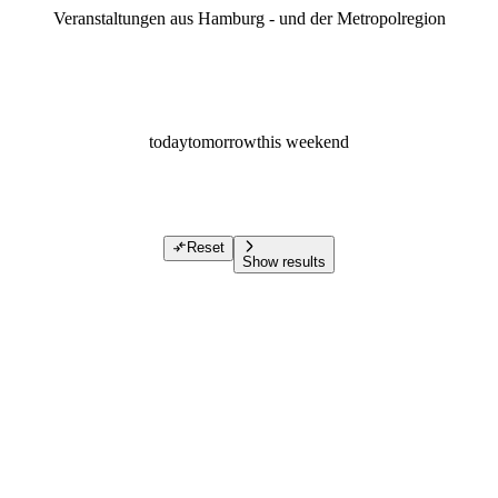
Veranstaltungen aus Hamburg - und der Metropolregion
today
tomorrow
this weekend
Reset
Show results